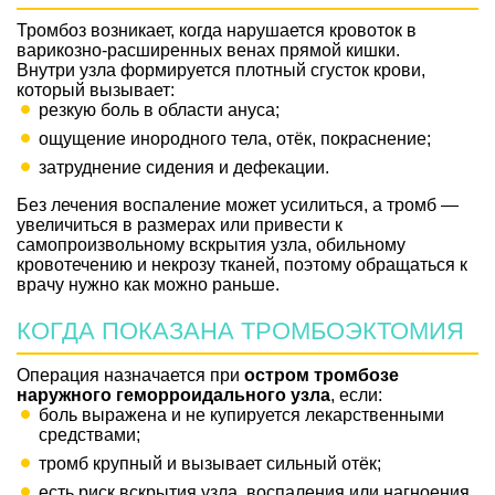
Тромбоз возникает, когда нарушается кровоток в
варикозно-расширенных венах прямой кишки.
Внутри узла формируется плотный сгусток крови,
который вызывает:
резкую боль в области ануса;
ощущение инородного тела, отёк, покраснение;
затруднение сидения и дефекации.
Без лечения воспаление может усилиться, а тромб —
увеличиться в размерах или привести к
самопроизвольному вскрытия узла, обильному
кровотечению и некрозу тканей, поэтому обращаться к
врачу нужно как можно раньше.
КОГДА ПОКАЗАНА ТРОМБОЭКТОМИЯ
Операция назначается при
остром тромбозе
наружного геморроидального узла
, если:
боль выражена и не купируется лекарственными
средствами;
тромб крупный и вызывает сильный отёк;
есть риск вскрытия узла, воспаления или нагноения