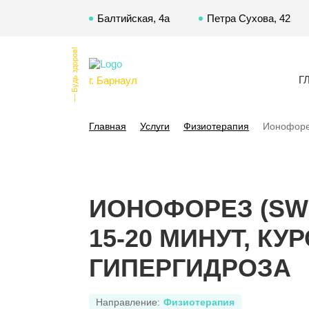
Балтийская, 4а
Петра Сухова, 42
— Будь здоров!
Г
г. Барнаул
Главная
Услуги
Физиотерапия
Ионофорез
ИОНОФОРЕЗ (SWI
15-20 МИНУТ, КУ
ГИПЕРГИДРОЗА
Направление:
Физиотерапия