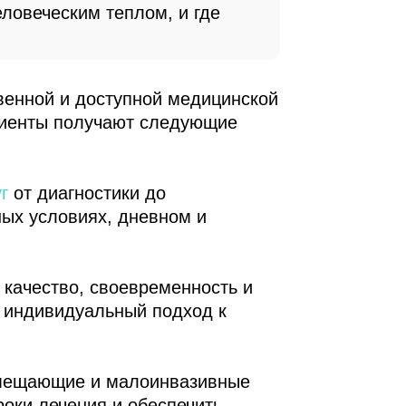
еловеческим теплом, и где
венной и доступной медицинской
ациенты получают следующие
г
от диагностики до
ых условиях, дневном и
качество, своевременность и
 индивидуальный подход к
амещающие и малоинвазивные
роки лечения и обеспечить